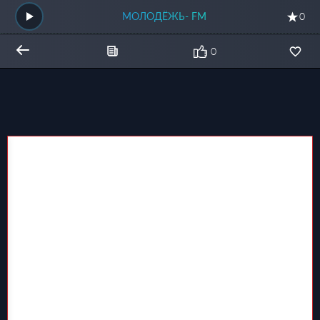
МОЛОДЁЖЬ- FM
0
0
Общий