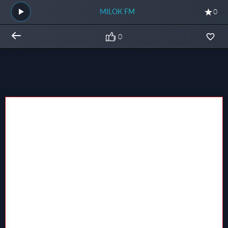
MILОК FM
0
0
Общий