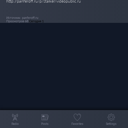
http://panferoff.ru/p/stalker/videopublic.ru
Источник: panferoff.ru
Просмотров 68
Сегодня 1
Radio
Posts
Favorites
Settings