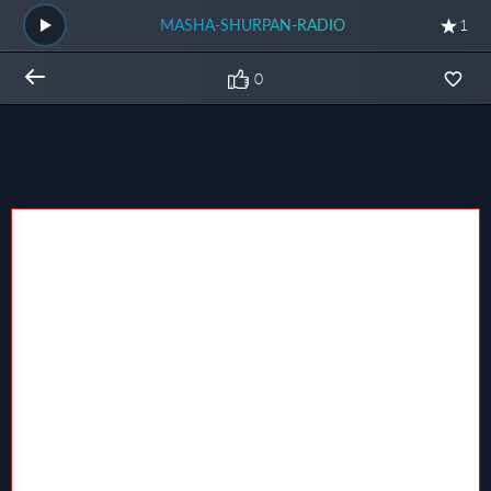
MASHA-SHURPAN-RADIO
1
0
Общий