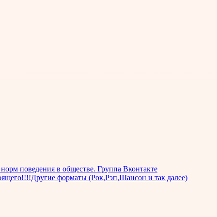
норм поведения в обществе. Группа Вконтакте
оящего!!!!Другие форматы (Рок,Рэп,Шансон и так далее)