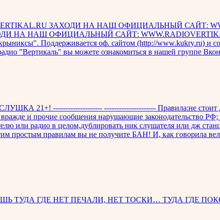
RTIKAL.RU ЗАХОДИ НА НАШ ОФИЦИАЛЬНЫЙ САЙТ: W
ОДИ НА НАШ ОФИЦИАЛЬНЫЙ САЙТ: WWW.RADIOVERTIK
ы". Поддерживается оф. сайтом (http://www.kukry.ru) и сооб
адио "Вертикаль" вы можете ознакомиться в нашей группе Вконтак
 21+! -------------------- --------------------- Правила:не стои
 вражде и прочие сообщения нарушающие законодательство РФ; 
лю или радио в целом,дублировать ник слушателя или дж станци
этим простым правилам вы не получите БАН! И, как говорила в
ТУДА ГДЕ НЕТ ПЕЧАЛИ, НЕТ ТОСКИ… ТУДА ГДЕ ПОКОЙ, 