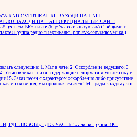
WW.RADIOVERTIKAL.RU ЗАХОДИ НА НАШ
AL.RU ЗАХОДИ НА НАШ ОФИЦИАЛЬНЫЙ САЙТ:
ществом ВКонтакте (http://vk.com/kukryniksy) С общими и
те! Группа радио-"Вертикаль" (http://vk.com/radioVertikal)
т делать следующие: 1. Мат в чате; 2. Оскорбление ведущего; 3.
4. Устанавливать ники, содержащие ненормативную лексику и
и! 5. Заказ песен с характером оскорбления либо присутствие
еликая инквизиция, мы продолжаем жечь! Мы рады каждому.кто
ГДЕ ЛЮБОВЬ, ГДЕ СЧАСТЬЕ… наша группа ВК -