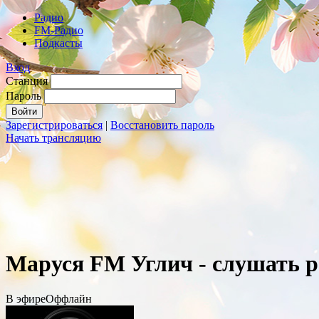
Радио
FM-Радио
Подкасты
Вход
Станция
Пароль
Зарегистрироваться
|
Восстановить пароль
Начать трансляцию
Mаруся FM Углич - слушать р
В эфире
Оффлайн