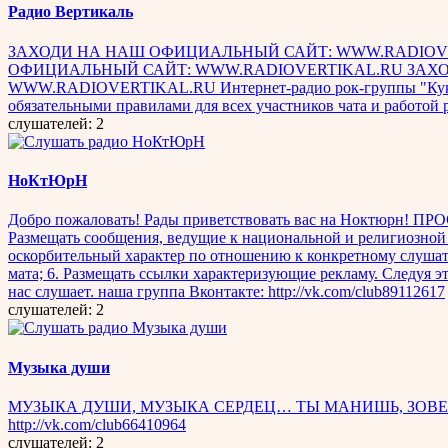
Радио Вертикаль
ЗАХОДИ НА НАШ ОФИЦИАЛЬНЫЙ САЙТ: WWW.RADIOVE
ОФИЦИАЛЬНЫЙ САЙТ: WWW.RADIOVERTIKAL.RU ЗАХ
WWW.RADIOVERTIKAL.RU Интернет-радио рок-группы "Кукрыникс
обязательными правилами для всех участников чата и работой р
слушателей: 2
НоКтЮрН
Добро пожаловать! Рады приветствовать вас на Ноктюрн! ПРОСЛУШКА
Размещать сообщения, ведущие к национальной и религиозной
оскорбительный характер по отношению к конкретному слушате
мата; 6. Размещать ссылки характеризующие рекламу. Следуя 
нас слушает. наша группа Вконтакте: http://vk.com/club89112617
слушателей: 2
Музыка души
МУЗЫКА ДУШИ, МУЗЫКА СЕРДЕЦ… ТЫ МАНИШЬ, ЗОВЕШЬ 
http://vk.com/club66410964
слушателей: 2