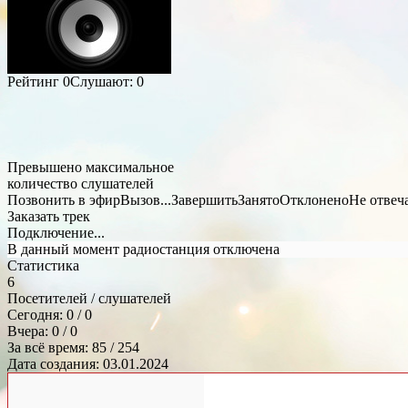
Рейтинг
0
Слушают:
0
Превышено максимальное
количество слушателей
Позвонить в эфир
Вызов...
Завершить
Занято
Отклонено
Не отвеч
Заказать трек
Подключение...
В данный момент радиостанция отключена
Статистика
6
Посетителей / слушателей
Сегодня: 0 / 0
Вчера: 0 / 0
За всё время: 85 / 254
Дата создания: 03.01.2024
Общий