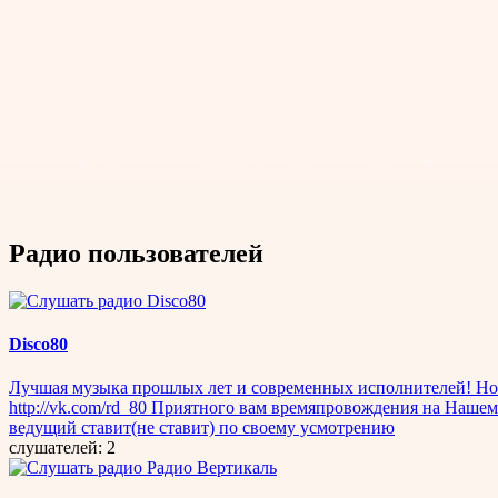
Радио пользователей
Disco80
Лучшая музыка прошлых лет и современных исполнителей! Нор
http://vk.com/rd_80 Приятного вам времяпровождения на Нашем
ведущий ставит(не ставит) по своему усмотрению
слушателей: 2