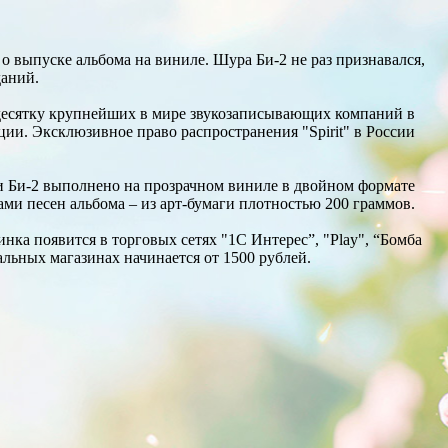
о выпуске альбома на виниле. Шура Би-2 не раз признавался,
даний.
в десятку крупнейших в мире звукозаписывающих компаний в
уции. Эксклюзивное право распространения "Spirit" в России
ки Би-2 выполнено на прозрачном виниле в двойном формате
тами песен альбома – из арт-бумаги плотностью 200 граммов.
нка появится в торговых сетях "1С Интерес”, "Play", “Бомба
альных магазинах начинается от 1500 рублей.