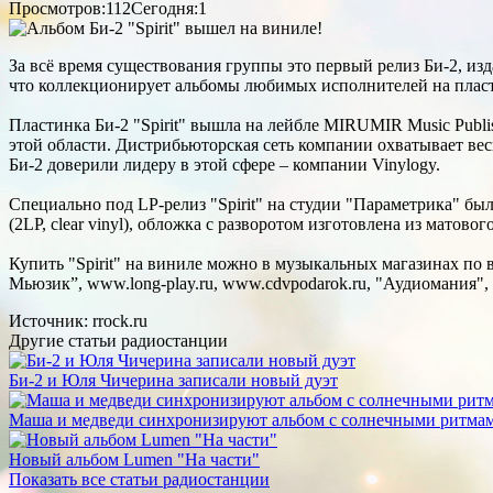
Просмотров:112
Сегодня:1
За всё время существования группы это первый релиз Би-2, из
что коллекционирует альбомы любимых исполнителей на пласт
Пластинка Би-2 "Spirit" вышла на лейбле MIRUMIR Music Publ
этой области. Дистрибьюторская сеть компании охватывает весь
Би-2 доверили лидеру в этой сфере – компании Vinylogy.
Специально под LP-релиз "Spirit" на студии "Параметрика" б
(2LP, clear vinyl), обложка с разворотом изготовлена из матов
Купить "Spirit" на виниле можно в музыкальных магазинах по в
Мьюзик”, www.long-play.ru, www.cdvpodarok.ru, "Аудиомания",
Источник: rrock.ru
Другие статьи радиостанции
Би-2 и Юля Чичерина записали новый дуэт
Маша и медведи синхронизируют альбом с солнечными ритма
Новый альбом Lumen "На части"
Показать все статьи радиостанции