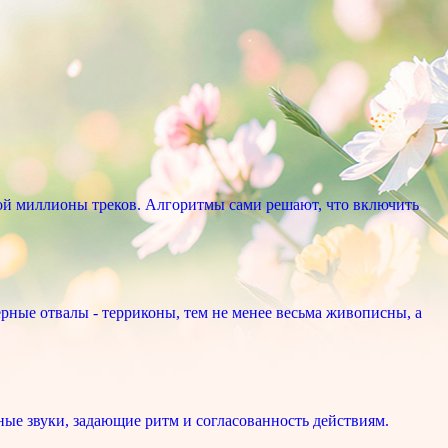
ой миллионы треков. Алгоритмы сами решают, что включить
рные отвалы - терриконы, тем не менее весьма живописны, а
ые звуки, задающие ритм и согласованность действиям.