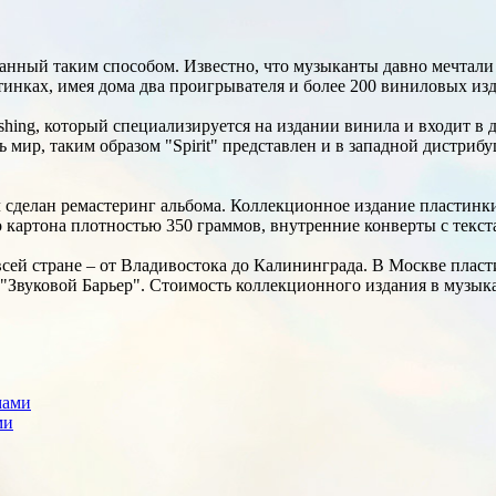
данный таким способом. Известно, что музыканты давно мечтали 
инках, имея дома два проигрывателя и более 200 виниловых из
ishing, который специализируется на издании винила и входит 
 мир, таким образом "Spirit" представлен и в западной дистриб
ыл сделан ремастеринг альбома. Коллекционное издание пластин
ого картона плотностью 350 граммов, внутренние конверты с текс
сей стране – от Владивостока до Калининграда. В Москве пласти
 "Звуковой Барьер". Стоимость коллекционного издания в музык
ми