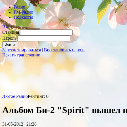
Радио
FM-Радио
Подкасты
Вход
Станция
Пароль
Зарегистрироваться
|
Восстановить пароль
Начать трансляцию
Лютое Радио
Рейтинг: 0
Альбом Би-2 "Spirit" вышел н
31-05-2012 | 21:28