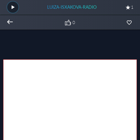
LUIZA-ISXAKOVA-RADIO
1
0
Общий