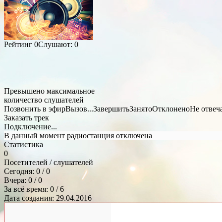
Рейтинг
0
Слушают:
0
Превышено максимальное
количество слушателей
Позвонить в эфир
Вызов...
Завершить
Занято
Отклонено
Не отвеч
Заказать трек
Подключение...
В данный момент радиостанция отключена
Статистика
0
Посетителей / слушателей
Сегодня: 0 / 0
Вчера: 0 / 0
За всё время: 0 / 6
Дата создания: 29.04.2016
Общий