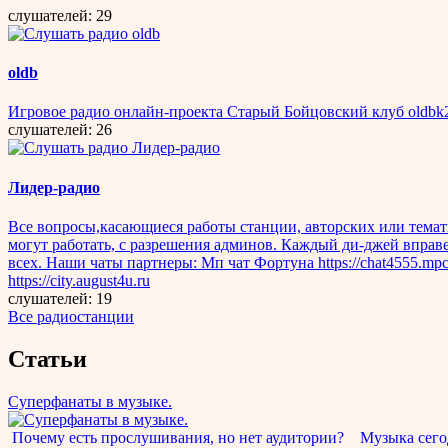
слушателей: 29
oldb
Игровое радио онлайн-проекта Старый Бойцовский клуб oldbk
слушателей: 26
Лидер-радио
Все вопросы,касающиеся работы станции, авторских или тема
могут работать, с разрешения админов. Каждый ди-джей вправ
всех. Наши чаты партнеры: Мп чат Фортуна https://chat4555.mpcha
https://city.august4u.ru
слушателей: 19
Все радиостанции
Статьи
Суперфанаты в музыке.
Почему есть прослушивания, но нет аудитории? Музыка сегод