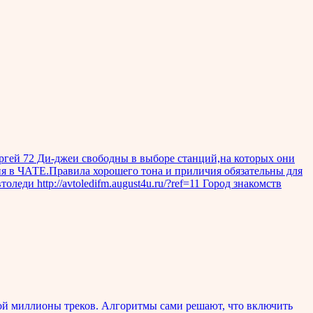
ргей 72 Ди-джеи свободны в выборе станций,на которых они
ния в ЧАТЕ.Правила хорошего тона и приличия обязательны для
леди http://avtoledifm.august4u.ru/?ref=11 Город знакомств
ой миллионы треков. Алгоритмы сами решают, что включить