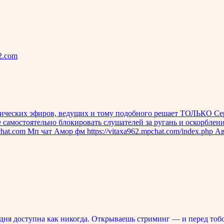
2.com
тических эфиров, ведущих и тому подобного решает ТОЛЬКО Се
е самостоятельно блокировать слушателей за ругань и оскорбле
t.com Мп чат Амор фм https://vitaxa962.mpchat.com/index.php Авто
ня доступна как никогда. Открываешь стриминг — и перед тоб