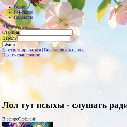
Радио
FM-Радио
Подкасты
Вход
Станция
Пароль
Зарегистрироваться
|
Восстановить пароль
Начать трансляцию
Лол тут псыхы - слушать рад
В эфире
Оффлайн