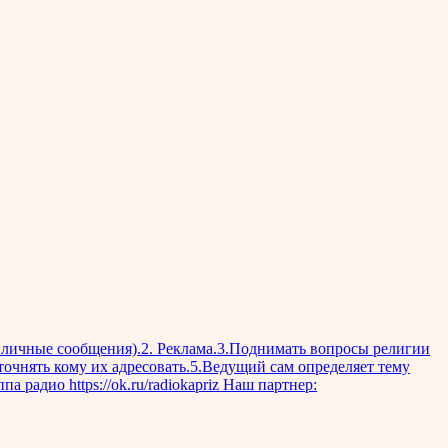
чные сообщения).2. Реклама.3.Поднимать вопросы религии
точнять кому их адресовать.5.Ведущий сам определяет тему
радио https://ok.ru/radiokapriz Наш партнер: