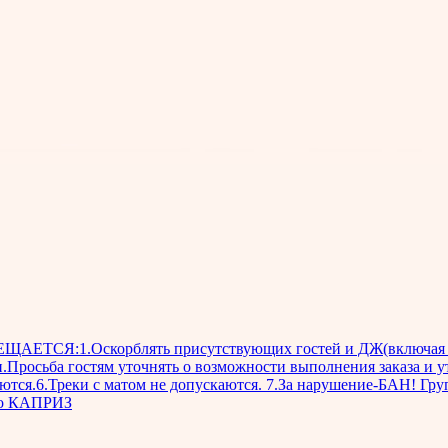
ЕТСЯ:1.Оскорблять присутствующих гостей и ДЖ(включая ли
и.Просьба гостям уточнять о возможности выполнения заказа и у
тся.6.Треки с матом не допускаются. 7.За нарушение-БАН! Группа 
дио КАПРИЗ