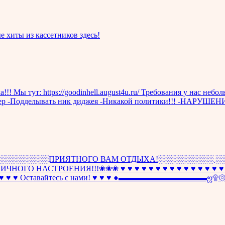
е хиты из кассетников здесь!
!!! Мы тут: https://goodinhell.august4u.ru/ Требования у нас не
арактер -Подделывать ник диджея -Никакой политики!!! -Н
ПРИЯТНОГО ВАМ ОТДЫХА!░░░░░░░░░░ ░░░░ ♩♪♬
ГО НАСТРОЕНИЯ!!!❀❀❀ ♥ ♥ ♥ ♥ ♥ ♥ ♥ ♥ ♥ ♥ ♥ ♥ ♥ ♥ ♥ ♥ ♥ 
Оставайтесь с нами! ♥ ♥ ♥ ●▬▬▬▬▬▬▬▬▬▬