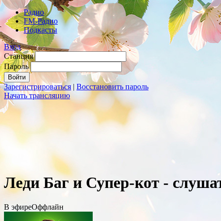
Радио
FM-Радио
Подкасты
Вход
Станция
Пароль
Зарегистрироваться
|
Восстановить пароль
Начать трансляцию
Леди Баг и Супер-кот - слуша
В эфире
Оффлайн