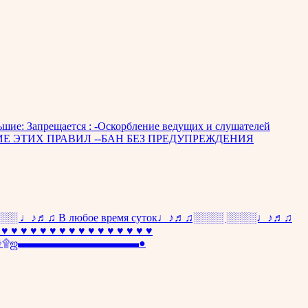
большие: Запрещается : -Оскорбление ведущих и слушателей
АРУШЕНИЕ ЭТИХ ПРАВИЛ --БАН БЕЗ ПРЕДУПРЕЖДЕНИЯ
♫ В любое время суток♩♪♬♫░░░░ ░░░░♩♪♬♫
♥ ♥ ♥ ♥ ♥ ♥ ♥ ♥ ♥ ♥ ♥ ♥ ♥ ♥
▬ஜ۩۞۩ஜ▬▬▬▬▬▬▬▬▬▬▬●