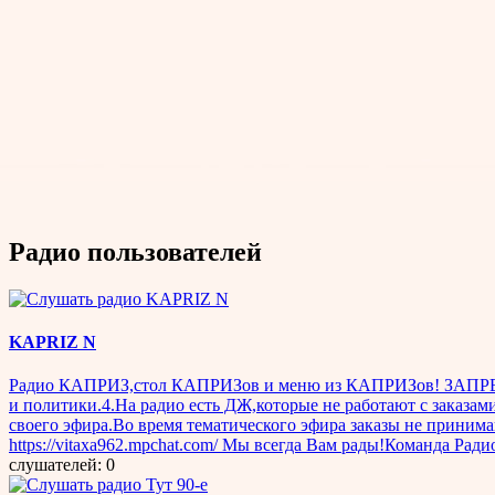
Радио пользователей
KAPRIZ N
Радио КАПРИЗ,стол КАПРИЗов и меню из КАПРИЗов! ЗАПРЕЩА
и политики.4.На радио есть ДЖ,которые не работают с заказам
своего эфира.Во время тематического эфира заказы не принимаю
https://vitaxa962.mpchat.com/ Мы всегда Вам рады!Команда Ра
слушателей: 0