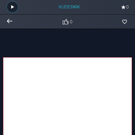
KUDESNIK
0
0
Общий