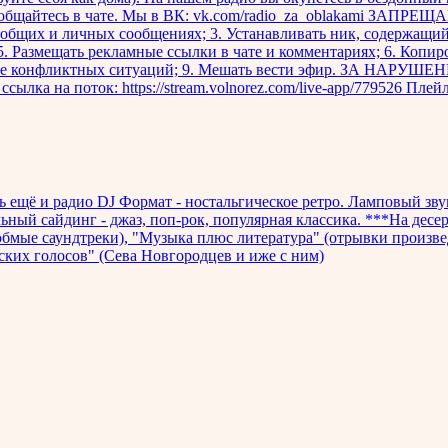
общайтесь в чате. Мы в ВК: vk.com/radio_za_oblakami ЗАПРЕЩАЕ
 общих и личных сообщениях; 3. Устанавливать ник, содержащи
. Размещать рекламные ссылки в чате и комментариях; 6. Копир
ание конфликтных ситуаций; 9. Мешать вести эфир. ЗА НАРУ
 на поток: https://stream.volnorez.com/live-app/779526 Плейли
ь ещё и радио DJ Формат - ностальгическое ретро. Ламповый зв
ьный сайдинг - джаз, поп-рок, популярная классика. ***На десе
юбмые саундтреки), "Музыка плюс литература" (отрывки произве
ких голосов" (Сева Новгородцев и иже с ним)