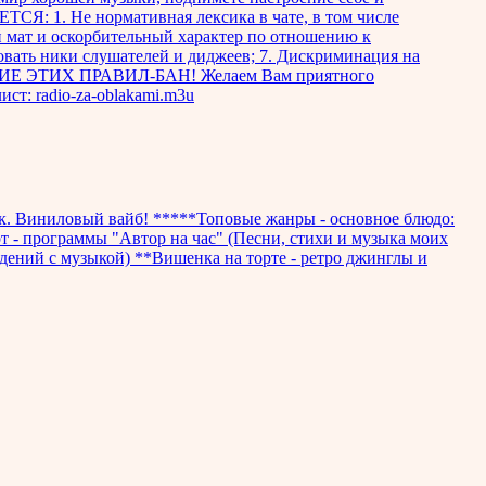
ТСЯ: 1. Не нормативная лексика в чате, в том числе
й мат и оскорбительный характер по отношению к
овать ники слушателей и диджеев; 7. Дискриминация на
ШЕНИЕ ЭТИХ ПРАВИЛ-БАН! Желаем Вам приятного
ст: radio-za-oblakami.m3u
ук. Виниловый вайб! *****Топовые жанры - основное блюдо:
рт - программы "Автор на час" (Песни, стихи и музыка моих
дений с музыкой) **Вишенка на торте - ретро джинглы и