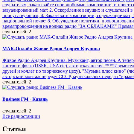
слушателям, заказывайте свои любимые композиции, и просто 
завуалированный мат; 2. Оскорбление ведущих и слушателей в
присутствующим; 4. Заказывать композиции, содержащие мат; 5
национальной почве; 8. Обсуждение политики, провоциров
времяпровождения на волнах радио "ЗА ОБЛАКАМИ" Прямая ссылка
слушателей: 2
МАК-Онлайн Живое Радио Андрея Крупина
Живое Радио Андрея Крупина. Музыкант, автор песен. А тепер
кантри и фолк (USSR, USA etc), авторская песня. ****Изумител
друзей и коллег по творческому цеху), "Музыка плюс кино" (л
авторский монтаж передач CCCР, музыкальных передач "вражес
слушателей: 2
Business FM - Казань
слушателей: 2
Все радиостанции
Статьи