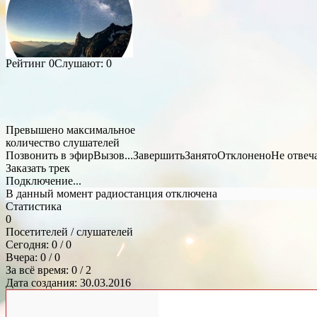
Рейтинг
0
Слушают:
0
Превышено максимальное
количество слушателей
Позвонить в эфир
Вызов...
Завершить
Занято
Отклонено
Не отвеч
Заказать трек
Подключение...
В данный момент радиостанция отключена
Статистика
0
Посетителей / слушателей
Сегодня: 0 / 0
Вчера: 0 / 0
За всё время: 0 / 2
Дата создания: 30.03.2016
Общий