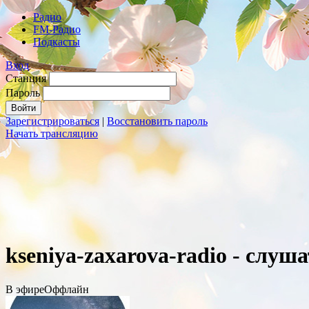
Радио
FM-Радио
Подкасты
Вход
Станция
Пароль
Зарегистрироваться
|
Восстановить пароль
Начать трансляцию
kseniya-zaxarova-radio - слуш
В эфире
Оффлайн