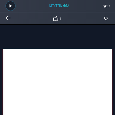
КРУТЯК ФМ
0
5
Общий