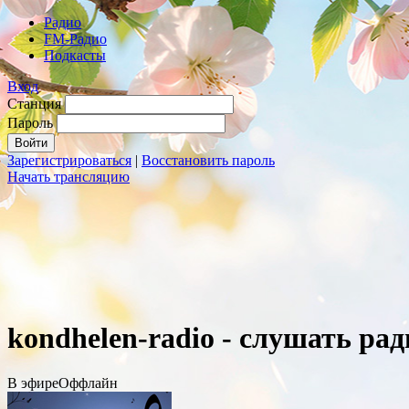
Радио
FM-Радио
Подкасты
Вход
Станция
Пароль
Зарегистрироваться
|
Восстановить пароль
Начать трансляцию
kondhelen-radio - слушать ра
В эфире
Оффлайн