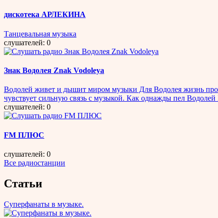
дискотека АРЛЕКИНА
Танцевальная музыка
слушателей: 0
Знак Водолея Znak Vodoleya
Водолей живет и дышит миром музыки Для Водолея жизнь прос
чувствует сильную связь с музыкой. Как однажды пел Водолей Б
слушателей: 0
FM ПЛЮС
слушателей: 0
Все радиостанции
Статьи
Суперфанаты в музыке.