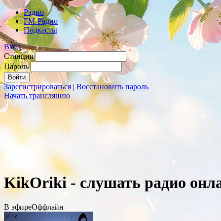
Радио
FM-Радио
Подкасты
Вход
Станция
Пароль
Зарегистрироваться
|
Восстановить пароль
Начать трансляцию
KikOriki - слушать радио онл
В эфире
Оффлайн