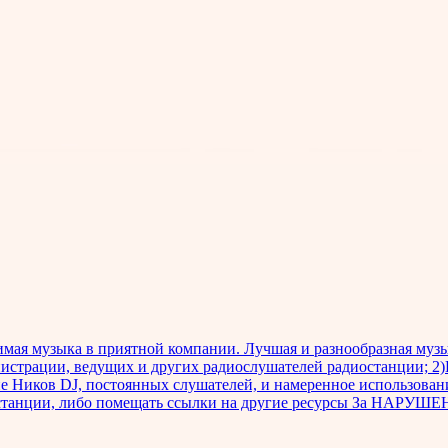
имая музыка в приятной компании. Лучшая и разнообразная 
трации, ведущих и других радиослушателей радиостанции; 2)В
 Ников DJ, постоянных слушателей, и намеренное использование
танции, либо помещать ссылки на другие ресурсы За НАРУШЕНИЕ