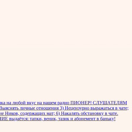
музыка на любой вкус на нашем радио ПИОНЕР! СЛУШАТЕЛЯМ
ыяснять личные отношения 3) Нецензурно выражаться в чате;
 Ников, содержащих мат; 6) Накалять обстановку в чате.
 выдаётся: тапки, веник, тазик и абонемент в баньку!