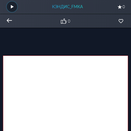
КЭНДИС_FMKA
0
0
Общий