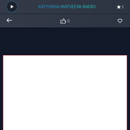
KATYUSHA-MATVEEVA-RADIO
1
0
Общий