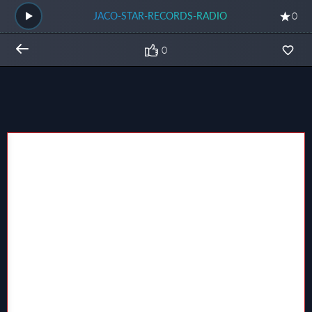
JACO-STAR-RECORDS-RADIO
0
0
Общий