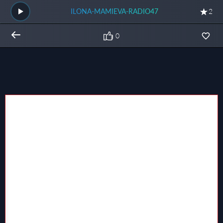
ILONA-MAMIEVA-RADIO47
2
0
Общий