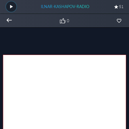
ILNAR-KASHAPOV-RADIO
51
0
Общий