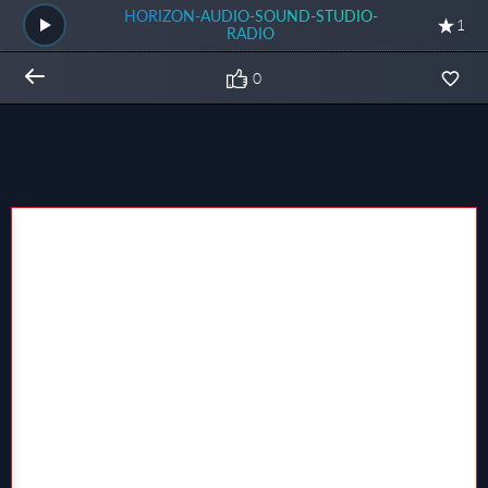
HORIZON-AUDIO-SOUND-STUDIO-
1
RADIO
0
Общий