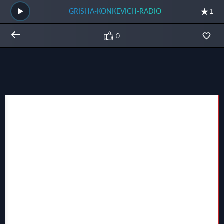
GRISHA-KONKEVICH-RADIO
1
0
Общий