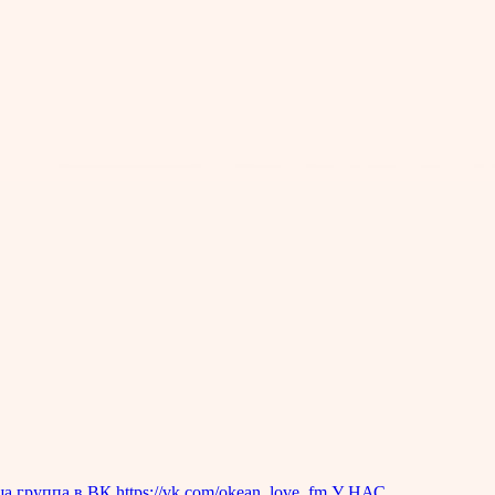
группа в ВК https://vk.com/okean_love_fm У НАС