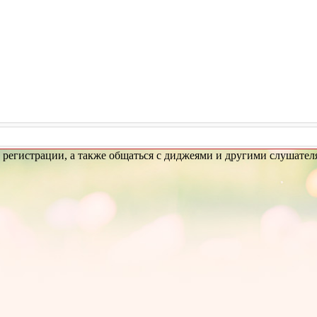
з регистрации, а также общаться с диджеями и другими слушател