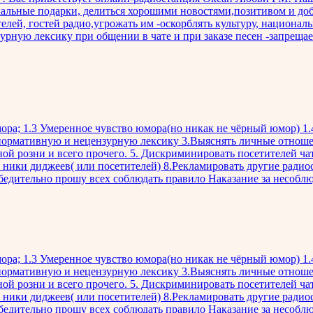
альные подарки, делиться хорошими новостями,позитивом и 
елей, гостей радио,угрожать им -оскорблять культуру, национал
зурную лексику при общении в чате и при заказе песен -запреща
ора; 1.3 Умеренное чувство юмора(но никак не чёрный юмор) 1.4 В
 нормативную и нецензурную лексику 3.Выяснять личные отноше
 розни и всего прочего. 5. Дискриминировать посетителей чата
ь ники диджеев( или посетителей) 8.Рекламировать другие ради
Убедительно прошу всех соблюдать правило Наказание за несобл
ора; 1.3 Умеренное чувство юмора(но никак не чёрный юмор) 1.4 В
 нормативную и нецензурную лексику 3.Выяснять личные отноше
 розни и всего прочего. 5. Дискриминировать посетителей чата
ь ники диджеев( или посетителей) 8.Рекламировать другие ради
Убедительно прошу всех соблюдать правило Наказание за несобл