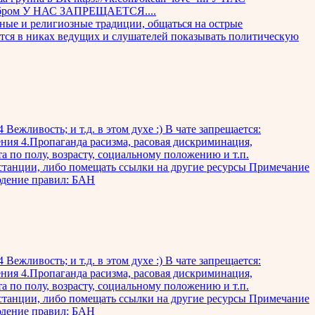
добром У НАС ЗАПРЕЩАЕТСЯ....
ьные и религиозные традиции, общаться на острые
ется в никах ведущих и слушателей показывать политическую
ежливость; и т.д. в этом духе :) В чате запрещается:
ния 4.Пропаганда расизма, расовая дискриминация,
 по полу, возрасту, социальному положению и т.п.
останции, либо помещать ссылки на другие ресурсы Примечание
юдение правил: БАН
ежливость; и т.д. в этом духе :) В чате запрещается:
ния 4.Пропаганда расизма, расовая дискриминация,
 по полу, возрасту, социальному положению и т.п.
останции, либо помещать ссылки на другие ресурсы Примечание
юдение правил: БАН