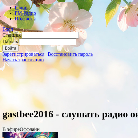
Радио
FM-Радио
Подкасты
Вход
Станция
Пароль
Зарегистрироваться
|
Восстановить пароль
Начать трансляцию
gastbee2016 - слушать радио 
В эфире
Оффлайн