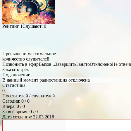
Рейтинг
1
Слушают:
0
Превышено максимальное
количество слушателей
Позвонить в эфир
Вызов...
Завершить
Занято
Отклонено
Не отвеч
Заказать трек
Подключение...
В данный момент радиостанция отключена
Статистика
0
Посетителей / слушателей
Сегодня: 0 / 0
Вчера: 0 / 0
За всё время: 0 / 0
Дата создания: 22.03.2016
Общий