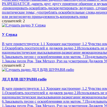
РАЗРЕШАЕТСЯ -дарить друг другу приятное общение и музык
-провоцировать,оскорблять,дискредитировать; ведущих, слушат
политические темы; -употреблять оскорбительные слова,нецен
или религиозную принадлежность,копировать ники
слушателей: 2
У Сержа
В чате приветствуется: 1.1 Хорошее настроение; 1.2 Чувство юм
1.Оскорблять посетителей и диджеев радио 2.Использовать не
националистические высказывания,разжигание межнациональной
6.Заказывать песни с оскорблениями или матом. 7.Подделыват
1.Заказы песен Рок, Тяж Металл, Рэп на усмотрения Диджеев 
слушателей: 2
ДЕД ВДВ ШУРАВИ-radio
В чате приветствуется: 1.1 Хорошее настроение; 1.2 Чувство юм
1.Оскорблять посетителей и диджеев радио 2.Использовать не
националистические высказывания,разжигание межнациональной
6.Заказывать песни с оскорблениями или матом. 7.Подделыват
1.Заказы песен Рок, Тяж Металл, Рэп на усмотрения Диджеев 