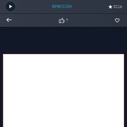
ФРИССОН
3216
7
Общий