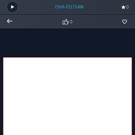
EWA-FELTSAN
0
0
Общий