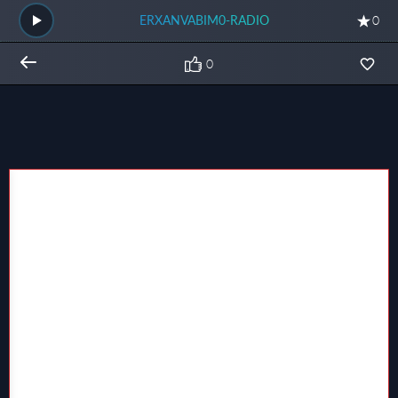
ERXANVABIM0-RADIO
0
0
Общий