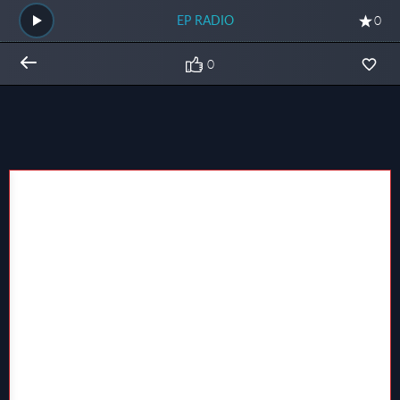
EP RADIO
0
0
Общий