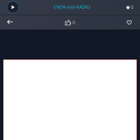
ENEN-666-RADIO
0
0
Общий