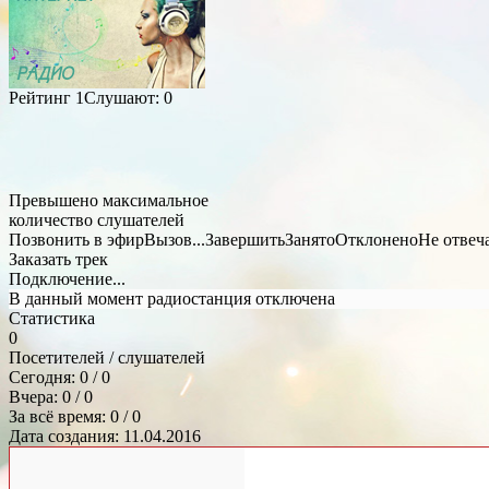
Рейтинг
1
Слушают:
0
Превышено максимальное
количество слушателей
Позвонить в эфир
Вызов...
Завершить
Занято
Отклонено
Не отвеч
Заказать трек
Подключение...
В данный момент радиостанция отключена
Статистика
0
Посетителей / слушателей
Сегодня: 0 / 0
Вчера: 0 / 0
За всё время: 0 / 0
Дата создания: 11.04.2016
Общий