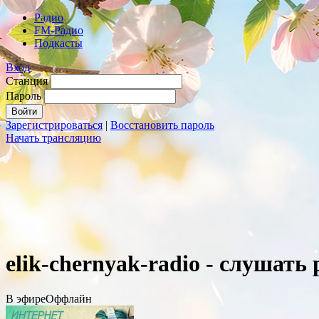
Радио
FM-Радио
Подкасты
Вход
Станция
Пароль
Зарегистрироваться
|
Восстановить пароль
Начать трансляцию
elik-chernyak-radio - слушать
В эфире
Оффлайн