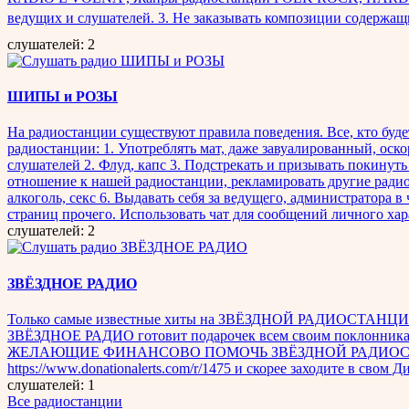
ведущих и слушателей. 3. Не заказывать композиции содер
слушателей: 2
ШИПЫ и РОЗЫ
На радиостанции существуют правила поведения. Все, кто буд
радиостанции: 1. Употреблять мат, даже завуалированный, оск
слушателей 2. Флуд, капс 3. Подстрекать и призывать покину
отношение к нашей радиостанции, рекламировать другие ради
алкоголь, секс 6. Выдавать себя за ведущего, администратора 
страниц прочего. Использовать чат для сообщений личного хар
слушателей: 2
ЗВЁЗДНОЕ РАДИО
Только самые известные хиты на ЗВЁЗДНОЙ РАДИОСТАНЦИИ!!! Ес
ЗВЁЗДНОЕ РАДИО готовит подарочек всем своим поклонникам
ЖЕЛАЮЩИЕ ФИНАНСОВО ПОМОЧЬ ЗВЁЗДНОЙ РАДИОСТ
https://www.donationalerts.com/r/1475 и скорее заходите в сво
слушателей: 1
Все радиостанции