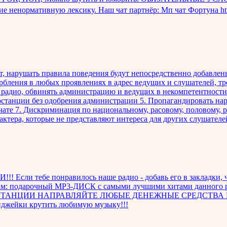
жащие ненормативную лексику. Наш чат партнёр: Мп чат Форт
ет, нарушать правила поведения будут непосредственно добавле
орбления в любых проявлениях в адрес ведущих и слушателей, т
ть радио, обвинять администрацию и ведущих в некомпетентност
останции без одобрения администрации 5. Пропагандировать нар
в чате 7. Дискриминация по национальному, расовому, половому,
актера, которые не представляют интереса для других слушателе
ли тебе понравилось наше радио - добавь его в закладки, чтоб
: подарочный MP3-ДИСК с самыми лучшими хитами данного рад
АНЦИИ НАПРАВЛЯЙТЕ ЛЮБЫЕ ДЕНЕЖНЫЕ СРЕДСТВА Н
м Диджейки крутить любимую музыку!!!