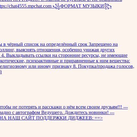
уна https://chat4555.mpchat.com ꧁ФОРМАТ МУЗЫКИ꧂
ны в чёрный список на определённый срок Запрещено на
роллинг, выяснять отношения, особенно унижая других
и 4. Выкладывать ссылки на сторонние ресурсы, не имеющие
котические, психоактивные и приравненные к ним вещества:
 религиозному или иному признаку 8. Покупка/продажа голосов,
й
ы не потерять и расскажи о нём всем своим друзьям!!! ---
ио с автографом Ведущего. Дождитесь новинки! ---
А НАШ САЙТ ПОДДЕРЖКИ ДИДЖЕЕВ: ==>