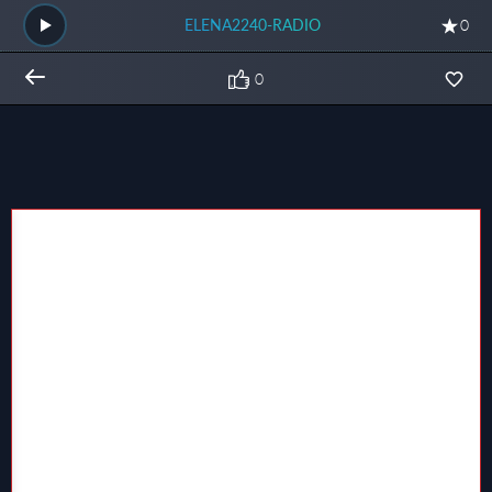
ELENA2240-RADIO
0
0
Общий