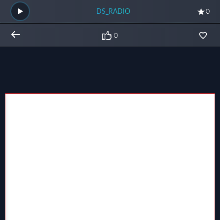
DS_RADIO
0
0
Общий