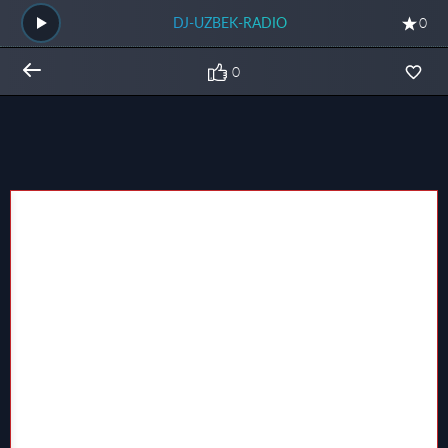
DJ-UZBEK-RADIO
0
0
Общий