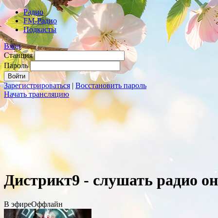
Радио
FM-Радио
Подкасты
Вход
Станция
Пароль
Зарегистрироваться
|
Восстановить пароль
Начать трансляцию
Дистрикт9 - слушать радио о
В эфире
Оффлайн