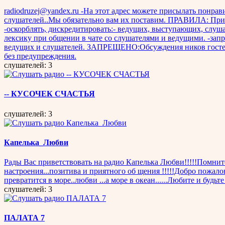
radiodruzej@yandex.ru -На этот адрес можете присылать понра
слушателей..Мы обязательно вам их поставим. ПРАВИЛА: Прив
-оскорблять, дискредитировать:- ведущих, выступающих, слуша
лексику при общении в чате со слушателями и ведущими. -зап
ведущих и слушателей. ЗАПРЕЩЕНО:Обсуждения ников гостей и 
без предупреждения.
слушателей: 3
-- КУСОЧЕК СЧАСТЬЯ
слушателей: 3
Капелька_Любви
Рады Вас приветствовать на радио Капелька Любви!!!!!Помните 
настроения...позитива и приятного об щения !!!!!Добро пожало
превратится в море..любви ...а море в океан......Любите и будьт
слушателей: 3
ПАЛАТА 7