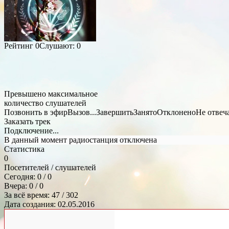
Рейтинг
0
Слушают:
0
Превышено максимальное
количество слушателей
Позвонить в эфир
Вызов...
Завершить
Занято
Отклонено
Не отвеч
Заказать трек
Подключение...
В данный момент радиостанция отключена
Статистика
0
Посетителей / слушателей
Сегодня: 0 / 0
Вчера: 0 / 0
За всё время: 47 / 302
Дата создания: 02.05.2016
Общий