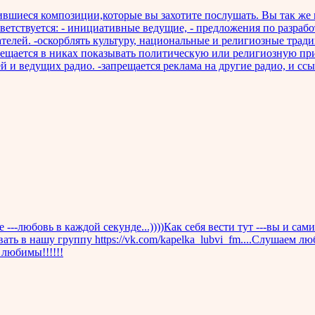
вившиеся композиции,которые вы захотите послушать. Вы так же
етствуется: - инициативные ведущие, - предложения по разра
телей. -оскорблять культуру, национальные и религиозные трад
рещается в никах показывать политическую или религиозную при
ведущих радио. -запрещается реклама на другие радио, и ссыл
---любовь в каждой секунде...))))Как себя вести тут ---вы и са
вать в нашу группу https://vk.com/kapelka_lubvi_fm....Слушаем 
е любимы!!!!!!