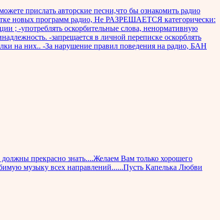
 можете прислать авторские песни,что бы ознакомить радио
ботке новых программ радио, Не РАЗРЕШАЕТСЯ категорически:
иции ; -употреблять оскорбительные слова, ненормативную
надлежность. -запрещается в личной переписке оскорблять
ки на них.. -За нарушение правил поведения на радио, БАН
ми должны прекрасно знать....Желаем Вам только хорошего
любимую музыку всех направлений......Пусть Капелька Любви