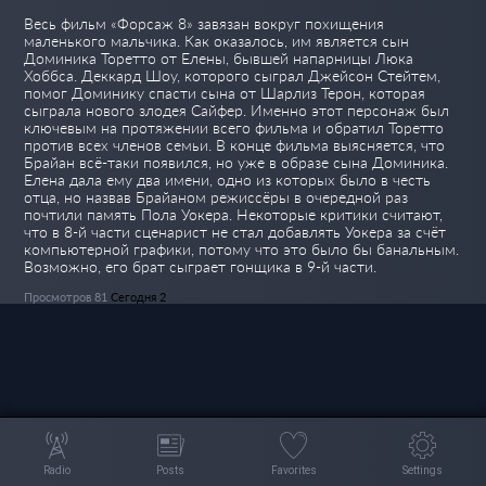
Весь фильм «Форсаж 8» завязан вокруг похищения
маленького мальчика. Как оказалось, им является сын
Доминика Торетто от Елены, бывшей напарницы Люка
Хоббса. Деккард Шоу, которого сыграл Джейсон Стейтем,
помог Доминику спасти сына от Шарлиз Терон, которая
сыграла нового злодея Сайфер. Именно этот персонаж был
ключевым на протяжении всего фильма и обратил Торетто
против всех членов семьи. В конце фильма выясняется, что
Брайан всё-таки появился, но уже в образе сына Доминика.
Елена дала ему два имени, одно из которых было в честь
отца, но назвав Брайаном режиссёры в очередной раз
почтили память Пола Уокера. Некоторые критики считают,
что в 8-й части сценарист не стал добавлять Уокера за счёт
компьютерной графики, потому что это было бы банальным.
Возможно, его брат сыграет гонщика в 9-й части.
Просмотров 81
Сегодня 2
Radio
Posts
Favorites
Settings