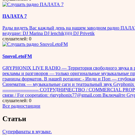
ПАЛАТА 7
Рады видеть Вас каждый день на нашем заводном радио ПАЛА
ведущие: DJ Marina DJ lenchik))))) DJ Privetik
слушателей: 0
SnovoLetoFM
GRYPHONIX LIVE RADIO — Территория свободного звука в реж
рекламы и разговоров — только оригинальные музыкальные
границы форматов. В нашей ротации: - Инди и Поп — глубокая
Синематик — музыкальные саги и театральный звук Gryphonix Li
------------------------ СОТРУДНИЧЕСТВО / COMMERCIAL PROP
связи / For cooperation: rjgryphonix77@gmail.com Включайте Gry
слушателей: 0
Все радиостанции
Статьи
Суперфанаты в музыке.