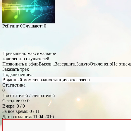
Рейтинг
0
Слушают:
0
Превышено максимальное
количество слушателей
Позвонить в эфир
Вызов...
Завершить
Занято
Отклонено
Не отвеч
Заказать трек
Подключение...
В данный момент радиостанция отключена
Статистика
0
Посетителей / слушателей
Сегодня: 0 / 0
Вчера: 0 / 0
За всё время: 0 / 11
Дата создания: 11.04.2016
Общий