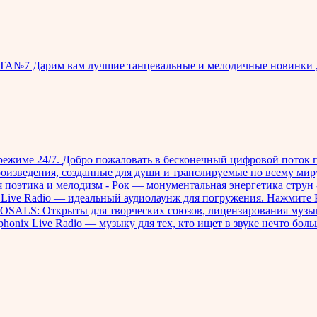
ТА№7 Дарим вам лучшие танцевальные и мелодичные новинки ,
име 24/7. Добро пожаловать в бесконечный цифровой поток пр
 произведения, созданные для души и транслируемые по все
 поэтика и мелодизм - Рок — монументальная энергетика струн 
ve Radio — идеальный аудиолаунж для погружения. Нажмите Play, 
OSALS: Открыты для творческих союзов, лицензирования музыки
phonix Live Radio — музыку для тех, кто ищет в звуке нечто боль