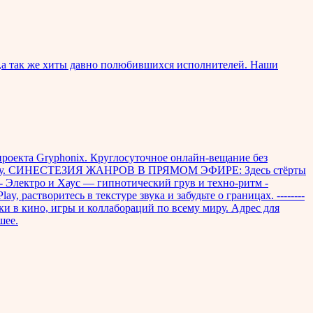
а так же хиты давно полюбившихся исполнителей. Наши
оекта Gryphonix. Круглосуточное онлайн-вещание без
му миру. СИНЕСТЕЗИЯ ЖАНРОВ В ПРЯМОМ ЭФИРЕ: Здесь стёрты
- Электро и Хаус — гипнотический грув и техно-ритм -
растворитесь в текстуре звука и забудьте о границах. --------
 в кино, игры и коллабораций по всему миру. Адрес для
шее.