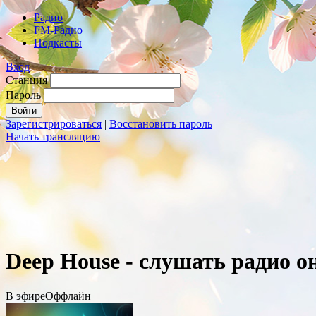
Радио
FM-Радио
Подкасты
Вход
Станция
Пароль
Зарегистрироваться
|
Восстановить пароль
Начать трансляцию
Deep House - слушать радио о
В эфире
Оффлайн