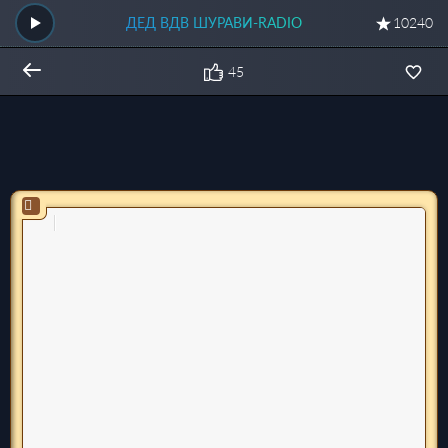
ДЕД ВДВ ШУРАВИ-RADIO
10240
45
Общий