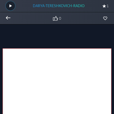
DARYA-TERESHKOVICH-RADIO
1
0
Общий