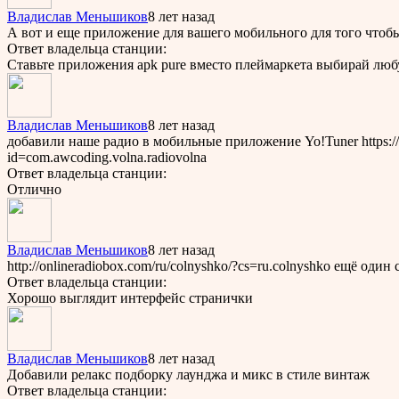
Владислав Меньшиков
8 лет назад
А вот и еще приложение для вашего мобильного для того чтобы с
Ответ владельца станции:
Ставьте приложения apk pure вместо плеймаркета выбирай люб
Владислав Меньшиков
8 лет назад
добавили наше радио в мобильные приложение Yo!Tuner https://yo
id=com.awcoding.volna.radiovolna
Ответ владельца станции:
Отлично
Владислав Меньшиков
8 лет назад
http://onlineradiobox.com/ru/colnyshko/?cs=ru.colnyshko ещё оди
Ответ владельца станции:
Хорошо выглядит интерфейс странички
Владислав Меньшиков
8 лет назад
Добавили релакс подборку лаунджа и микс в стиле винтаж
Ответ владельца станции: