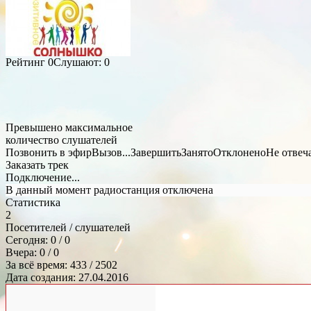
Рейтинг
0
Слушают:
0
Превышено максимальное
количество слушателей
Позвонить в эфир
Вызов...
Завершить
Занято
Отклонено
Не отвеч
Заказать трек
Подключение...
В данный момент радиостанция отключена
Статистика
2
Посетителей / слушателей
Сегодня: 0 / 0
Вчера: 0 / 0
За всё время: 433 / 2502
Дата создания: 27.04.2016
Общий