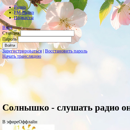
Радио
FM-Радио
Подкасты
Вход
Станция
Пароль
Зарегистрироваться
|
Восстановить пароль
Начать трансляцию
Cолнышко - слушать радио о
В эфире
Оффлайн