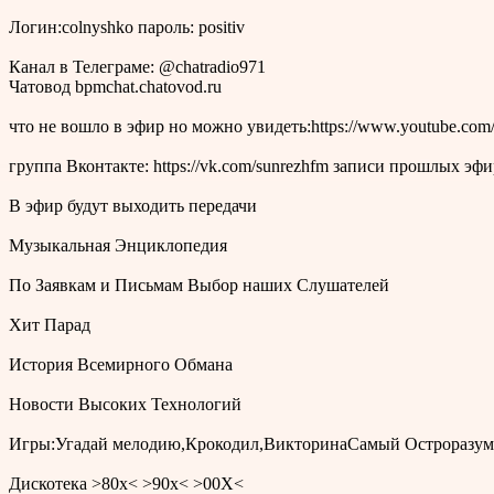
Логин:colnyshko пароль: positiv
Канал в Телеграме: @chatradio971
Чатовод bpmchat.chatovod.ru
что не вошло в эфир но можно увидеть:https://www.youtube.com/u
группа Вконтакте: https://vk.com/sunrezhfm записи прошлых э
В эфир будут выходить передачи
Музыкальная Энциклопедия
По Заявкам и Письмам Выбор наших Слушателей
Хит Парад
История Всемирного Обмана
Новости Высоких Технологий
Игры:Угадай мелодию,Крокодил,ВикторинаСамый Остроразу
Дискотека >80х< >90х< >00Х<