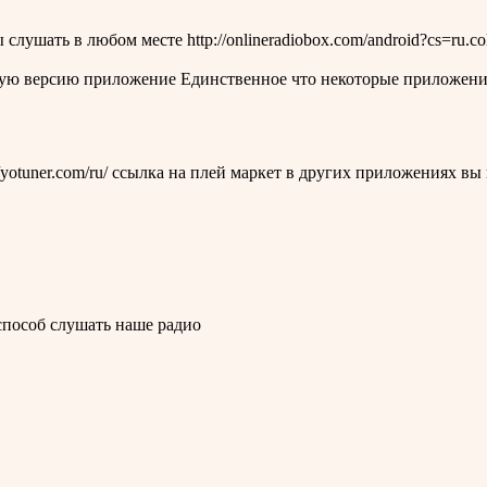
лушать в любом месте http://onlineradiobox.com/android?cs=ru.c
ую версию приложение Единственное что некоторые приложения б
tuner.com/ru/ ссылка на плей маркет в других приложениях вы найдё
н способ слушать наше радио