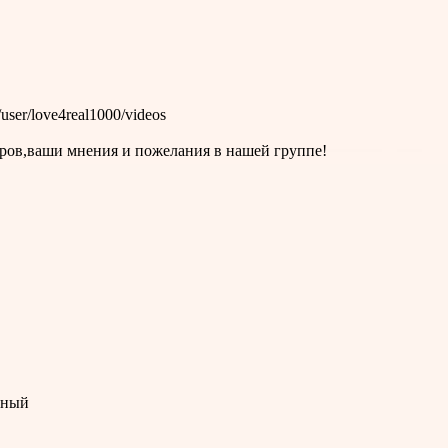
ser/love4real1000/videos
фиров,ваши мнения и пожелания в нашей группе!
мный