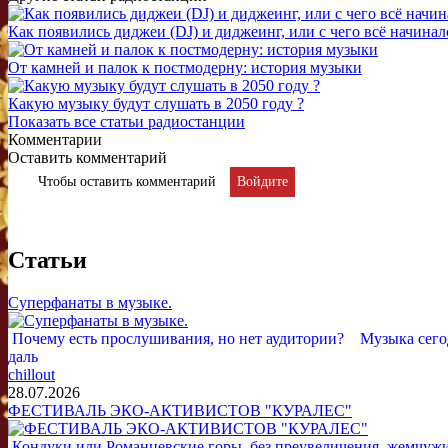
Как появились диджеи (DJ) и диджеинг, или с чего всё начинал
От камней и палок к постмодерну: история музыки
Какую музыку будут слушать в 2050 году ?
Показать все статьи радиостанции
Комментарии
Оставить комментарий
Чтобы оставить комментарий
Войдите
Статьи
Суперфанаты в музыке.
Почему есть прослушивания, но нет аудитории? Музыка сегод
даль
chillout
28.07.2026
ФЕСТИВАЛЬ ЭКО-АКТИВИСТОВ "КУРАЛЕС"
Кондуки или Романцевские горы, без преувеличения, жемчужина