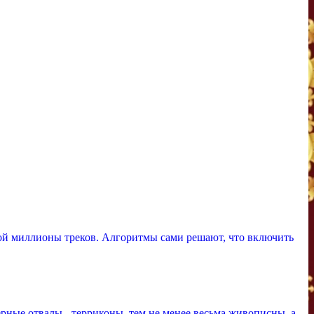
ой миллионы треков. Алгоритмы сами решают, что включить
рные отвалы - терриконы, тем не менее весьма живописны, а