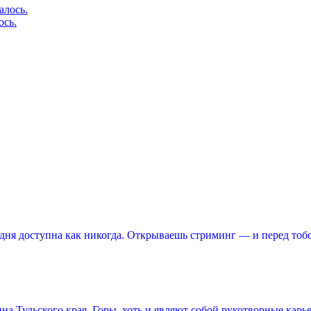
ось.
ня доступна как никогда. Открываешь стриминг — и перед тоб
 Тульского края. Горы, хоть и являют собой рукотворные карье