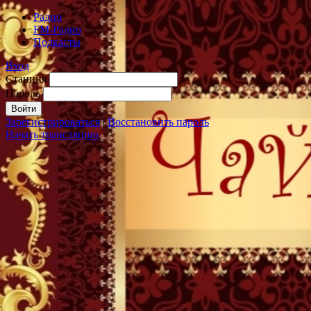
Радио
FM-Радио
Подкасты
Вход
Станция
Пароль
Зарегистрироваться
|
Восстановить пароль
Начать трансляцию