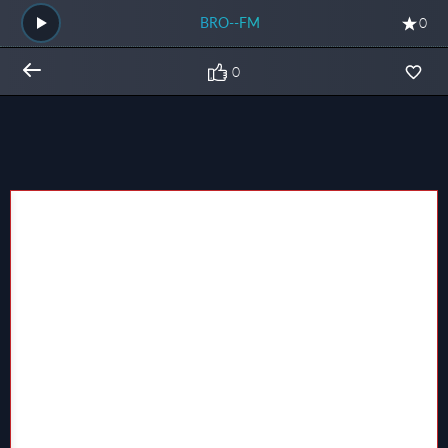
BRO--FM
0
0
Общий