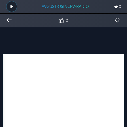
AVGUST-OSINCEV-RADIO
0
0
Общий