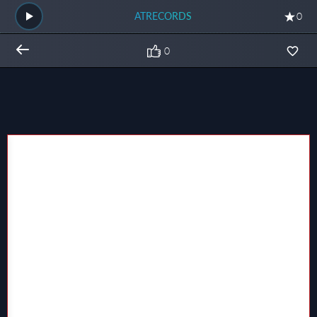
ATRECORDS
0
0
Общий