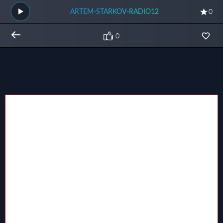
ARTEM-STARKOV-RADIO12
0
0
Общий