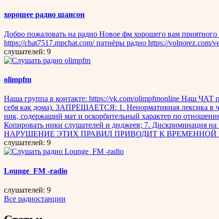
хорошее радио шансон
Добро пожаловать на радио Новое фм хорошего вам приятного
https://chat7517.mpchat.com/ патнёры радио https://volnorez.com/v
слушателей: 9
olimpfm
Наша группа в контакте: https://vk.com/olimpfmonline Наш ЧАТ п
себя как дома). ЗАПРЕЩАЕТСЯ: 1. Ненормативная лексика в ча
ник, содержащий мат и оскорбительный характер по отношению
Копировать ники слушателей и диджеев; 7. Дискриминация на 
НАРУШЕНИЕ ЭТИХ ПРАВИЛ ПРИВОДИТ К ВРЕМЕННОЙ БЛОКИР
слушателей: 9
Lounge_FM -radio
слушателей: 9
Все радиостанции