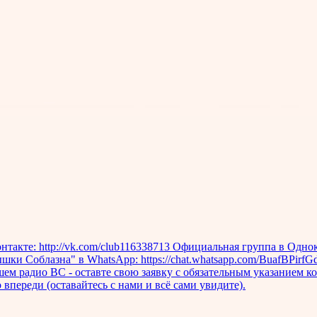
акте: http://vk.com/club116338713 Официальная группа в Однокла
Соблазна" в WhatsApp: https://chat.whatsapp.com/BuafBPirfGdBwhav7D
нашем радио ВС - оставте свою заявку с обязательным указанием
 впереди (оставайтесь с нами и всё сами увидите).