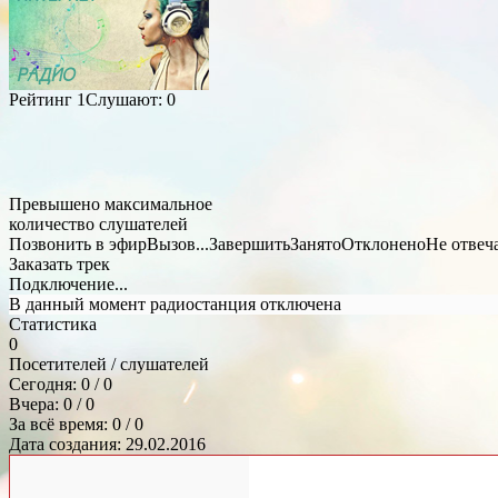
Рейтинг
1
Слушают:
0
Превышено максимальное
количество слушателей
Позвонить в эфир
Вызов...
Завершить
Занято
Отклонено
Не отвеч
Заказать трек
Подключение...
В данный момент радиостанция отключена
Статистика
0
Посетителей / слушателей
Сегодня: 0 / 0
Вчера: 0 / 0
За всё время: 0 / 0
Дата создания: 29.02.2016
Общий