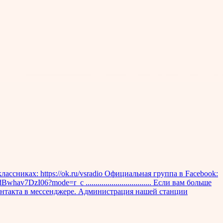
ссниках: https://ok.ru/vsradio Официальная группа в Facebook:
zI06?mode=r_c ................................. Если вам больше
 контакта в мессенджере. Администрация нашей станции