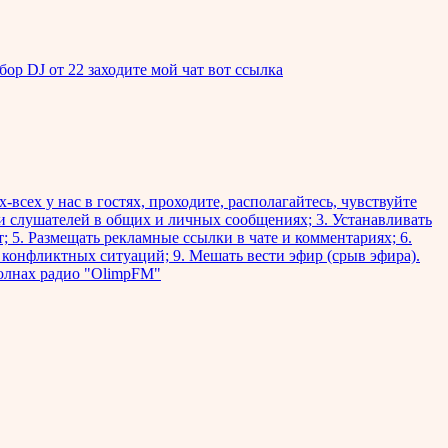
р DJ от 22 заходите мой чат вот ссылка
х-всех у нас в гостях, проходите, располагайтесь, чувствуйте
и слушателей в общих и личных сообщениях; 3. Устанавливать
 5. Размещать рекламные ссылки в чате и комментариях; 6.
конфликтных ситуаций; 9. Мешать вести эфир (срыв эфира).
нах радио "OlimpFM"