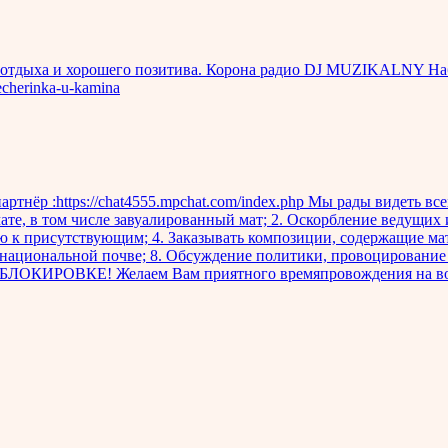
 отдыха и хорошего позитива. Корона радио DJ MUZIKALNY Набо
echerinka-u-kamina
артнёр :https://chat4555.mpchat.com/index.php Мы рады видеть все
те, в том числе завуалированный мат; 2. Оскорбление ведущих 
 к присутствующим; 4. Заказывать композиции, содержащие мат;
национальной почве; 8. Обсуждение политики, провоцирование 
ОВКЕ! Желаем Вам приятного времяпровождения на вол