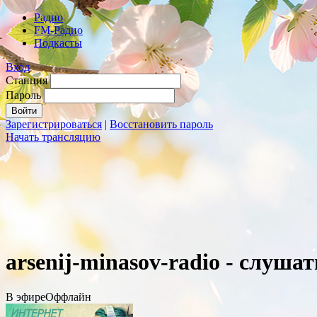
Радио
FM-Радио
Подкасты
Вход
Станция
Пароль
Зарегистрироваться
|
Восстановить пароль
Начать трансляцию
arsenij-minasov-radio - слуша
В эфире
Оффлайн