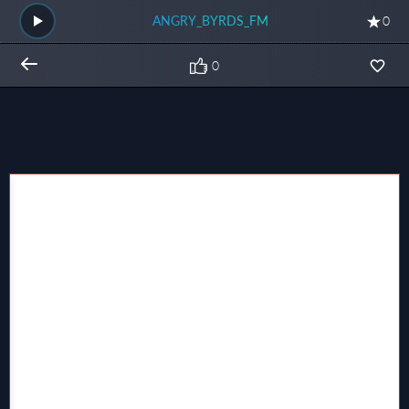
ANGRY_BYRDS_FM
0
0
Общий