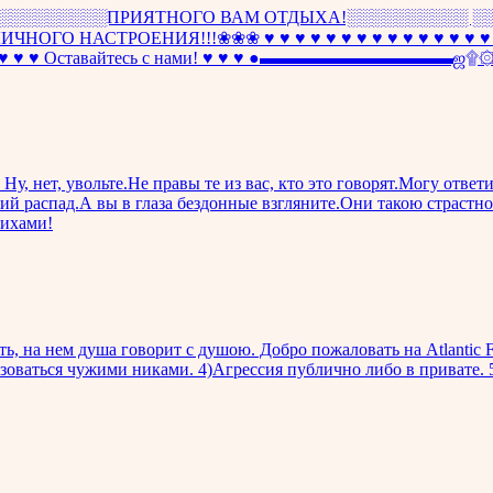
ПРИЯТНОГО ВАМ ОТДЫХА!░░░░░░░░░░ ░░░░ ♩♪♬
ГО НАСТРОЕНИЯ!!!❀❀❀ ♥ ♥ ♥ ♥ ♥ ♥ ♥ ♥ ♥ ♥ ♥ ♥ ♥ ♥ ♥ ♥ ♥ 
Оставайтесь с нами! ♥ ♥ ♥ ●▬▬▬▬▬▬▬▬▬▬
, нет, увольте.Не правы те из вас, кто это говорят.Могу ответ
й распад.А вы в глаза бездонные взгляните.Они такою страстн
тихами!
ь, на нем душа говорит с душою. Добро пожаловать на Аtlantic 
зоваться чужими никами. 4)Агрессия публично либо в привате. 