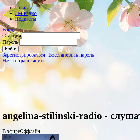
Радио
FM-Радио
Подкасты
Вход
Станция
Пароль
Зарегистрироваться
|
Восстановить пароль
Начать трансляцию
angelina-stilinski-radio - слу
В эфире
Оффлайн