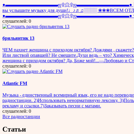
●▬▬▬▬▬▬▬▬▬▬▬ஜ۩۞۩ஜ▬▬▬▬▬▬▬▬▬▬▬● ░░░░░░░░░
вы услышите музыку для души!♩♪♬♫░░░░ ❀❀❀ВСЕМ ОТЛИЧНО
●▬▬▬▬▬▬▬▬▬▬▬ஜ۩۞۩ஜ▬▬▬▬▬▬▬▬▬▬▬● ♥ ♥ ♥ 
слушателей: 0
брильянтик 13
ЧЕМ пахнет женщина с приходом октября? Дождями , скажете? Ну
Или листвой опавшей? Не смешите.Духи ведь – что? Химически
женщина с приходом октября? Да, Боже мой!...—Любовью и С
слушателей: 0
Atlantic FM
Музыка - единственный всемирный язык, его не надо переводит
радиостанции. 2)Использовать ненормативную лексику. 3)Поль
рекламу и ссылки.7)Заказывать песни с матами.
слушателей: 0
Все радиостанции
Статьи