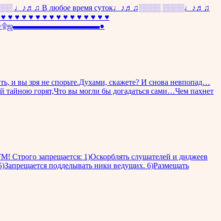
♫ В любое время суток♩♪♬♫░░░░ ░░░░♩♪♬♫
♥ ♥ ♥ ♥ ♥ ♥ ♥ ♥ ♥ ♥ ♥ ♥ ♥ ♥
▬ஜ۩۞۩ஜ▬▬▬▬▬▬▬▬▬▬▬●
ить, и вы зря не спорьте.Духами, скажете? И снова невпопад…
ой тайною горят,Что вы могли бы догадаться сами…Чем пахнет
FM! Строго запрещается: 1)Оскорблять слушателей и диджеев
5)Запрещается подделывать ники ведущих. 6)Размещать