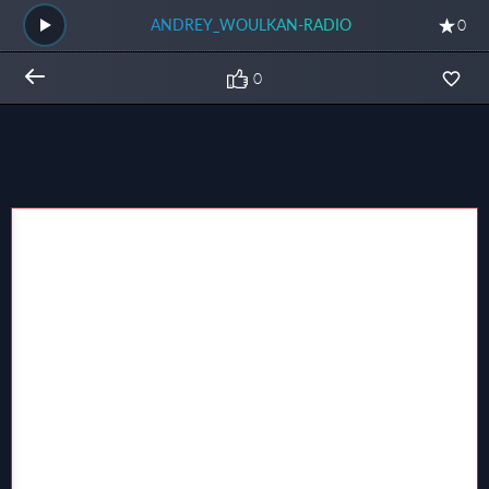
ANDREY_WOULKAN-RADIO
0
0
Общий