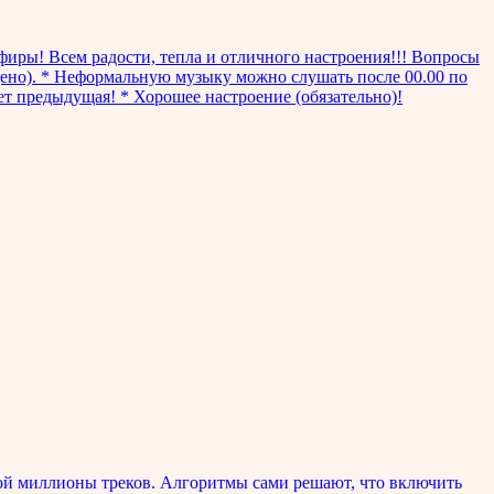
фиры! Всем радости, тепла и отличного настроения!!! Вопросы
щено). * Неформальную музыку можно слушать после 00.00 по
ает предыдущая! * Хорошее настроение (обязательно)!
ой миллионы треков. Алгоритмы сами решают, что включить