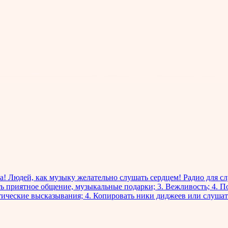
та! Людей, как музыку желательно слушать сердцем! Радио для с
рить приятное общение, музыкальные подарки; 3. Вежливость; 4. П
стические высказывания; 4. Копировать ники диджеев или слушат