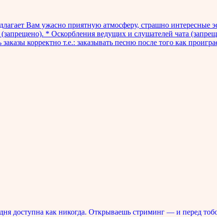
едлагает Вам ужасно приятную атмосферу, страшно интересные э
(запрещено). * Оскорбления ведущих и слушателей чата (запре
 заказы корректно т.е.: заказывать песню после того как проигр
ня доступна как никогда. Открываешь стриминг — и перед тоб