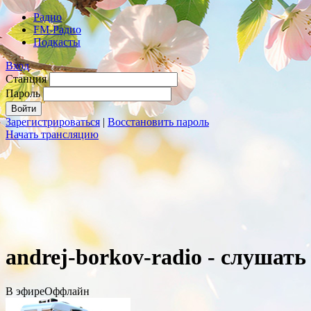
Радио
FM-Радио
Подкасты
Вход
Станция
Пароль
Зарегистрироваться
|
Восстановить пароль
Начать трансляцию
andrej-borkov-radio - слушать
В эфире
Оффлайн