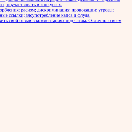
ы, поучаствовать в конкурсах.
бления; расизм; дискриминация; провокации; угрозы;
ные ссылки; злоупотребление капса и флуда.
ить свой отзыв в комментариях под чатом. Отличного всем