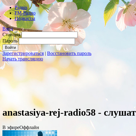
Радио
FM-Радио
Подкасты
Вход
Станция
Пароль
Зарегистрироваться
|
Восстановить пароль
Начать трансляцию
anastasiya-rej-radio58 - слуш
В эфире
Оффлайн