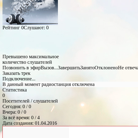
Рейтинг
0
Слушают:
0
Превышено максимальное
количество слушателей
Позвонить в эфир
Вызов...
Завершить
Занято
Отклонено
Не отвеч
Заказать трек
Подключение...
В данный момент радиостанция отключена
Статистика
0
Посетителей / слушателей
Сегодня: 0 / 0
Вчера: 0 / 0
За всё время: 0 / 4
Дата создания: 01.04.2016
Общий