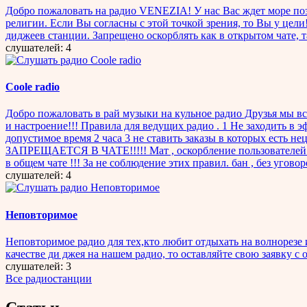
Добро пожаловать на радио VENEZIA! У нас Вас ждет море пози
религии. Если Вы согласны с этой точкой зрения, то Вы у цел
диджеев станции. Запрещено оскорблять как в открытом чате, т
слушателей: 4
Coole radio
Добро пожаловать в рай музыки на кульное радио Друзья мы вс
и настроение!!! Правила для ведущих радио . 1 Не заходить в
допустимое время 2 часа 3 не ставить заказы в которых есть
ЗАПРЕЩАЕТСЯ В ЧАТЕ!!!!! Мат , оскорбление пользователей ч
в общем чате !!! За не соблюдение этих правил. бан , без угов
слушателей: 4
Неповторимое
Неповторимое радио для тех,кто любит отдыхать на волнорезе 
качестве ди джея на нашем радио, то оставляйте свою заявку с о
слушателей: 3
Все радиостанции