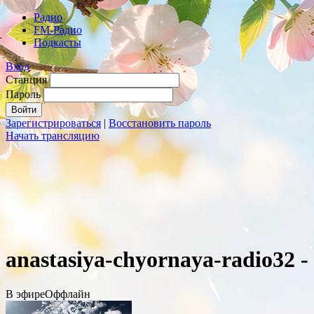
Радио
FM-Радио
Подкасты
Вход
Станция
Пароль
Зарегистрироваться
|
Восстановить пароль
Начать трансляцию
anastasiya-chyornaya-radio32 
В эфире
Оффлайн