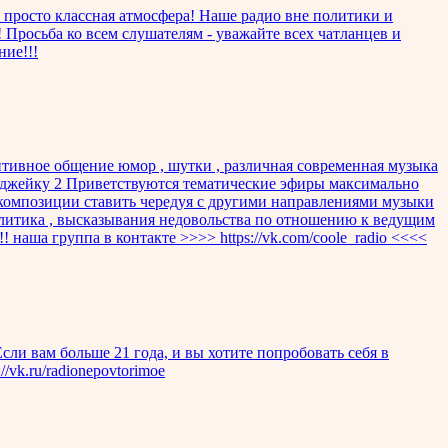
, просто классная атмосфера! Наше радио вне политики и
 Просьба ко всем слушателям - уважайте всех чатланцев и
ние!!!
итивное общение юмор , шутки , различная современная музыка
 диджейку 2 Приветствуются тематические эфиры максимально
е композиции ставить чередуя с другими направлениями музыки
олитика , высказывания недовольства по отношению к ведущим
 наша группа в контакте >>>> https://vk.com/coole_radio <<<<
сли вам больше 21 года, и вы хотите попробовать себя в
/vk.ru/radionepovtorimoe