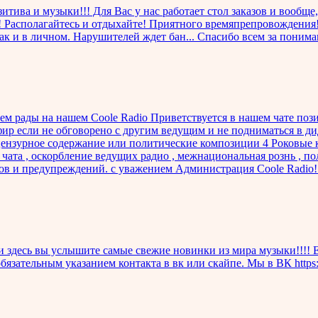
тива и музыки!!! Для Вас у нас работает стол заказов и вообще
и! Располагайтесь и отдыхайте! Приятного времяпрепровождения!
ак и в личном. Нарушителей ждет бан... Спасибо всем за понима
ем рады на нашем Coole Radio Приветствуется в нашем чате поз
 эфир если не обговорено с другим ведущим и не подниматься в
 нецензурное содержание или политические композиции 4 Роковы
ата , оскорбление ведущих радио , межнациональная рознь , п
оров и предупреждений. с уважением Администрация Coole Radio!!!
и здесь вы услышите самые свежие новинки из мира музыки!!!! Е
бязательным указанием контакта в вк или скайпе. Мы в ВК https:/