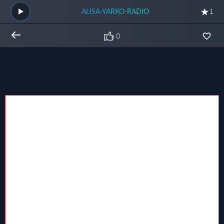
ALISA-YARKO-RADIO
1
0
Общий